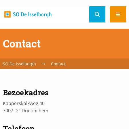
Home
Ope
url
men
Contact
SO De Isselborgh
Contact
Bezoekadres
Kapperskolkweg 40
7007 DT Doetinchem
Telefoon