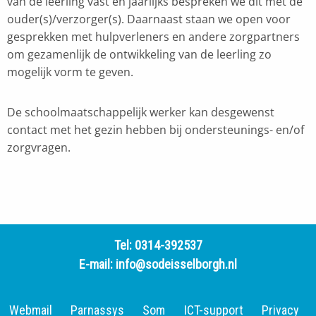
van de leerling vast en jaarlijks bespreken we dit met de
ouder(s)/verzorger(s). Daarnaast staan we open voor
gesprekken met hulpverleners en andere zorgpartners
om gezamenlijk de ontwikkeling van de leerling zo
mogelijk vorm te geven.
De schoolmaatschappelijk werker kan desgewenst
contact met het gezin hebben bij ondersteunings- en/of
zorgvragen.
Tel:
0314-392537
E-mail:
info@sodeisselborgh.nl
Webmail
Parnassys
Som
ICT-support
Privacy