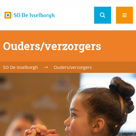
Home
Ope
url
men
Ouders/verzorgers
SO De Isselborgh
Ouders/verzorgers